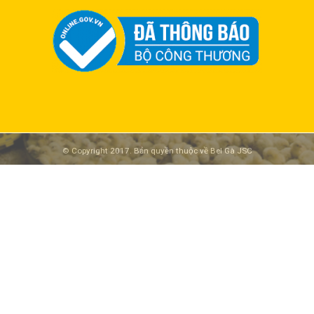
© Copyright 2017. Bản quyền thuộc về Bel Gà JSC