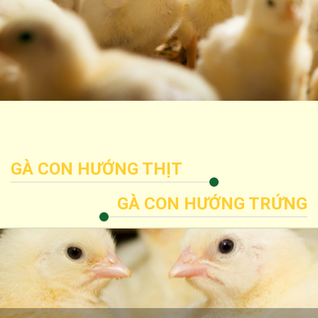
GÀ CON HƯỚNG THỊT
GÀ CON HƯỚNG TRỨNG